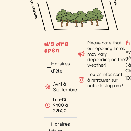
Please note that
F
We are
our opening times
open
Av
may vary
gê
depending on the
Horaires
weather!
( 
Ch
d'été
Toutes infos sont
10
à retrouver sur
Avril à
notre Instagram !
Septembre
Lun-Di
9h00 à
22h00
Horaires