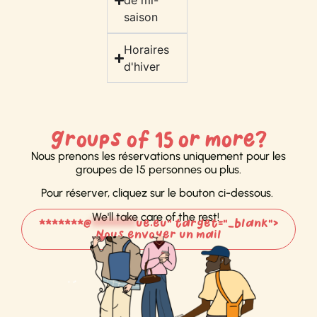
de mi-
saison
Horaires
d'hiver
Groups of 15 or more?
Nous prenons les réservations uniquement
pour les
groupes de 15 personnes ou plus.
Pour réserver, cliquez sur le bouton ci-dessous.
We'll take care of the rest!
*******@
*******
ue.eu" target="_blank">
Nous envoyer un mail